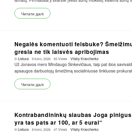
išmatų. Pirmiausia ji svarstė įvesti šunų mokestį visiems šunų 
Читати далі
Negalės komentuoti feisbuke? Šmeižim
gresia ne tik laisvės apribojimas
In
Lietuva
9 kovo, 2026
93 Views
Vitaliy Kravchenko
Už Jonavos mero Mindaugo Sinkevičiaus, taip pat šios savivaldyb
apsaugos darbuotojų šmeižimą socialiniuose tinkluose prokuratū
Читати далі
Kontrabandininkų siaubas Joga pinigus 
yra tas pats ar 100, ar 5 eurai“
In
Lietuva
8 kovo, 2026
47 Views
Vitaliy Kravchenko