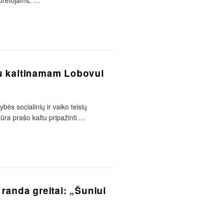
turėtojams,
…
u kaltinamam Lobovui
ės socialinių ir vaiko teisių
ra prašo kaltu pripažinti
…
randa greitai: „Šuniui