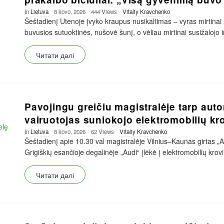
In
Lietuva
8 kovo, 2026
444 Views
Vitaliy Kravchenko
Šeštadienį Utenoje įvyko kraupus nusikaltimas – vyras mirtinai 
buvusios sutuoktinės, nušovė šunį, o vėliau mirtinai susižalojo i
Читати далі
Pavojingu greičiu magistralėje tarp aut
vairuotojas suniokojo elektromobilių kr
In
Lietuva
8 kovo, 2026
62 Views
Vitaliy Kravchenko
Šeštadienį apie 10.30 val magistralėje Vilnius–Kaunas girtas „A
Grigiškių esančioje degalinėje „Audi“ įlėkė į elektromobilių krovi
Читати далі