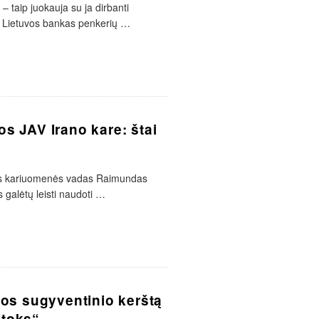
– taip juokauja su ja dirbanti
 Lietuvos bankas penkerių
…
os JAV Irano kare: štai
uvos kariuomenės vadas Raimundas
 galėtų leisti naudoti
…
 jos sugyventinio kerštą
 toks“