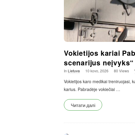
Vokietijos kariai Pa
scenarijus neįvyks“
In
Lietuva
10 kovo, 2026
80 Views
Vokietijos karo medikai treniruojasi, k
karius. Pabradėje vokiečiai
…
Читати далі