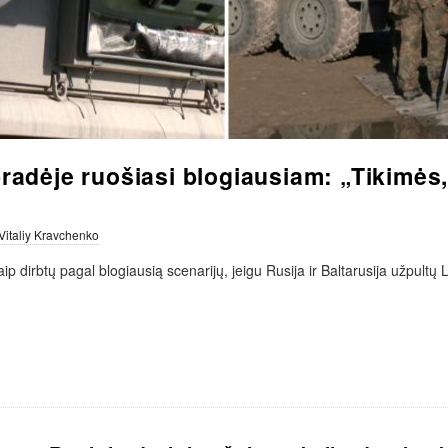
bradėje ruošiasi blogiausiam: „Tikimės
Vitaliy Kravchenko
aip dirbtų pagal blogiausią scenarijų, jeigu Rusija ir Baltarusija užpultų L