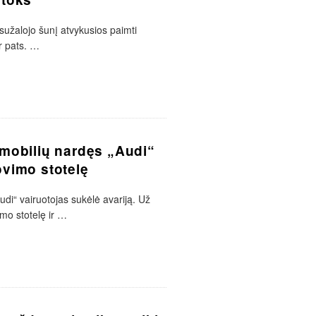
sužalojo šunį atvykusios paimti
r pats.
…
omobilių nardęs „Audi“
ovimo stotelę
udi“ vairuotojas sukėlė avariją. Už
mo stotelę ir
…