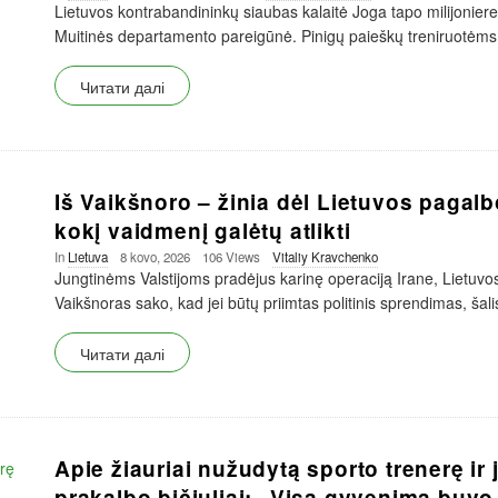
Lietuvos kontrabandininkų siaubas kalaitė Joga tapo milijoniere 
Muitinės departamento pareigūnė. Pinigų paieškų treniruotėms
Читати далі
Iš Vaikšnoro – žinia dėl Lietuvos pagalb
kokį vaidmenį galėtų atlikti
In
Lietuva
8 kovo, 2026
106 Views
Vitaliy Kravchenko
Jungtinėms Valstijoms pradėjus karinę operaciją Irane, Liet
Vaikšnoras sako, kad jei būtų priimtas politinis sprendimas, šalis
Читати далі
Apie žiauriai nužudytą sporto trenerę ir
prakalbo bičiuliai: „Visą gyvenimą buvo