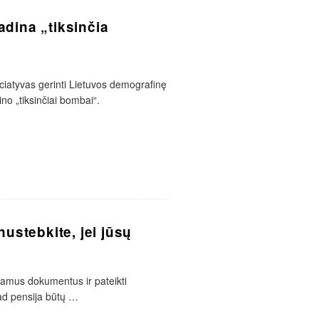
dina „tiksinčia
ciatyvas gerinti Lietuvos demografinę
no „tiksinčiai bombai“.
ustebkite, jei jūsų
iamus dokumentus ir pateikti
ad pensija būtų
…