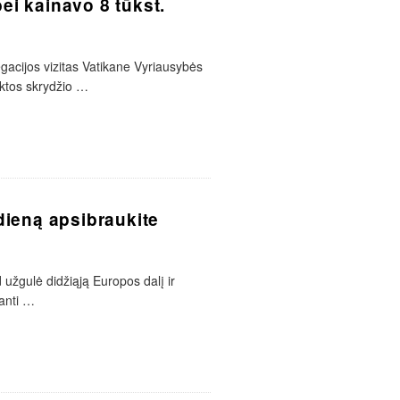
ei kainavo 8 tūkst.
acijos vizitas Vatikane Vyriausybės
uktos skrydžio
…
 dieną apsibraukite
 užgulė didžiąją Europos dalį ir
anti
…