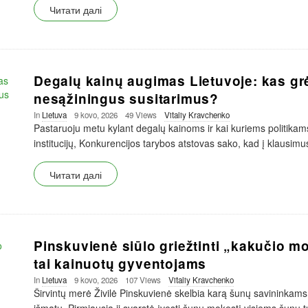
Читати далі
Degalų kainų augimas Lietuvoje: kas g
nesąžiningus susitarimus?
In
Lietuva
9 kovo, 2026
49 Views
Vitaliy Kravchenko
Pastaruoju metu kylant degalų kainoms ir kai kuriems politikams
institucijų, Konkurencijos tarybos atstovas sako, kad į klausimu
Читати далі
Pinskuvienė siūlo griežtinti „kakučio mo
tai kainuotų gyventojams
In
Lietuva
9 kovo, 2026
107 Views
Vitaliy Kravchenko
Širvintų merė Živilė Pinskuvienė skelbia karą šunų savininkams