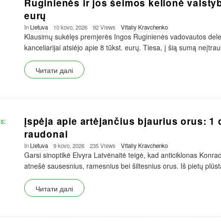
Ruginienės ir jos šeimos kelionė valstyb
eurų
In
Lietuva
10 kovo, 2026
92 Views
Vitaliy Kravchenko
Klausimų sukėlęs premjerės Ingos Ruginienės vadovautos deleg
kanceliarijai atsiėjo apie 8 tūkst. eurų. Tiesa, į šią sumą neįtra
Читати далі
Įspėja apie artėjančius bjaurius orus: 1
raudonai
In
Lietuva
9 kovo, 2026
235 Views
Vitaliy Kravchenko
Garsi sinoptikė Elvyra Latvėnaitė teigė, kad anticiklonas Konrad
atnešė sausesnius, ramesnius bei šiltesnius orus. Iš pietų plūst
Читати далі