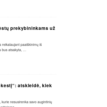
rėstų prekybininkams už
 reikalaujant paaiškinimų iš
s bus atsakyta,
…
kestį“: atskleidė, kiek
, kurie nesusirenka savo augintinių