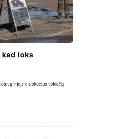
, kad toks
ietuvą ir joje dislokuotus vokiečių