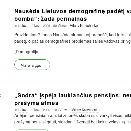
Nausėda Lietuvos demografinę padėtį va
bomba“: žada permainas
In
Lietuva
9 kovo, 2026
50 Views
Vitaliy Kravchenko
Prezidentas Gitanas Nausėda pirmadienį pranešė, kad teiks ini
padėtį, o pačias demografines problemas šalies vadovas prilygi
„Demografija
…
Читати далі
„Sodra“ įspėja laukiančius pensijos: nen
prašymą atmes
In
Lietuva
9 kovo, 2026
108 Views
Vitaliy Kravchenko
Artėjant pensiniam amžiui žmonės skuba susitvarkyti visus reik
prašymą pensijai gauti, siekdami išvengti bet kokių vėlavimų, k