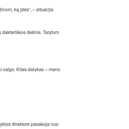
inom, ką įdės“, – situacija
us daktariškos dešros. Tarytum
ai valgo. Kitas dalykas – mano
okyklos direktorė pasakoja nuo