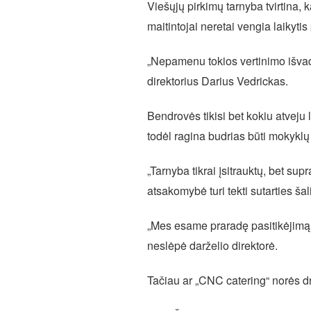
Viešųjų pirkimų tarnyba tvirtina, 
maitintojai neretai vengia laikytis
„Nepamenu tokios vertinimo išvado
direktorius Darius Vedrickas.
Bendrovės tikisi bet kokiu atveju
todėl ragina budrias būti mokykl
„Tarnyba tikrai įsitrauktų, bet sup
atsakomybė turi tekti sutarties ša
„Mes esame praradę pasitikėjimą i
neslėpė darželio direktorė.
Tačiau ar „CNC catering“ norės dr