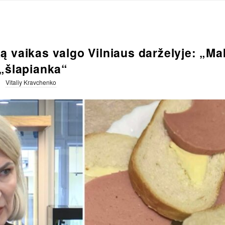
 vaikas valgo Vilniaus darželyje: „Ma
„šlapianka“
Vitaliy Kravchenko