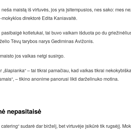
neša maistą iš virtuvės, jos yra įsitempusios, nes sako: mes než
-mokyklos direktorė Edita Kaniavaitė.
ų pasibaigė kotletukai, tai buvo vaikam išduota po du griežinėli
darželio Tėvų tarybos narys Gediminas Avižonis.
aisto jos vaikas netgi susirgo.
„šlapianka“ – tai tikrai pamačiau, kad vaikas tikrai nekokybišk
smais“, – tikino anonime panorusi likti darželinuko motina.
ė nepasitaisė
atering“ sudarė dar birželį, bet virtuvėje įsikūrė tik rugsėjį. M