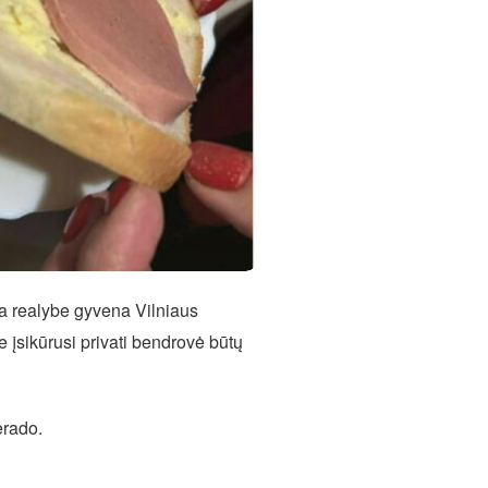
čia realybe gyvena Vilniaus
 įsikūrusi privati bendrovė būtų
erado.