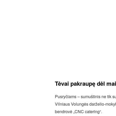
Tėvai pakraupę dėl ma
Pusryčiams – sumuštinis ne tik su
Vilniaus Volungės darželio-mokykl
bendrovė „CNC catering“.