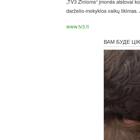
„TV3 Žinioms“ įmonės atstovai kom
darželio-mokyklos vaikų likimas. J
www.tv3.lt