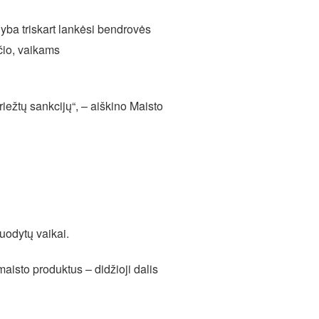
nyba triskart lankėsi bendrovės
ščio, vaikams
iežtų sankcijų“, – aiškino Maisto
nuodytų vaikai.
a maisto produktus – didžioji dalis