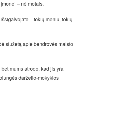
 įmonei – nė motais.
išsigalvojate – tokių meniu, tokių
odė siužetą apie bendrovės maisto
 bet mums atrodo, kad jis yra
 Volungės darželio-mokyklos