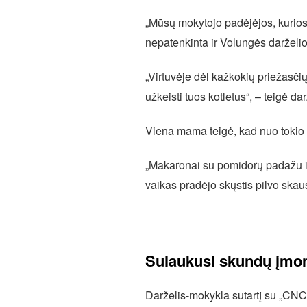
„Mūsų mokytojo padėjėjos, kurios 
nepatenkinta ir Volungės darželio
„Virtuvėje dėl kažkokių priežasči
užkeisti tuos kotletus“, – teigė 
Viena mama teigė, kad nuo tokio m
„Makaronai su pomidorų padažu ir 
vaikas pradėjo skųstis pilvo skau
Sulaukusi skundų įmon
Darželis-mokykla sutartį su „CNC c