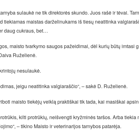
 tarnyba sulaukė ne tik direktorės skundo. Juos rašė ir tėvai. Tar
kad tiekiamas maistas darželinukams iš tiesų neatitinka valgiara
r daug cukraus, bet…
gos, maisto tvarkymo saugos pažeidimai, dėl kurių būtų imtasi gr
 Daiva Ruželienė.
ikrintojų nesulaukė.
eidimas, jeigu neatitinka valgiaraščio“, – sakė D. Ruželienė.
riboti maisto tiekėjų veiklą praktiškai tik tada, kai masiškai apsi
 protrūkis, kilti protrūkių, neišvengti kryžminės taršos. Arba tieki
jimo“, – tikino Maisto ir veterinarijos tarnybos patarėja.