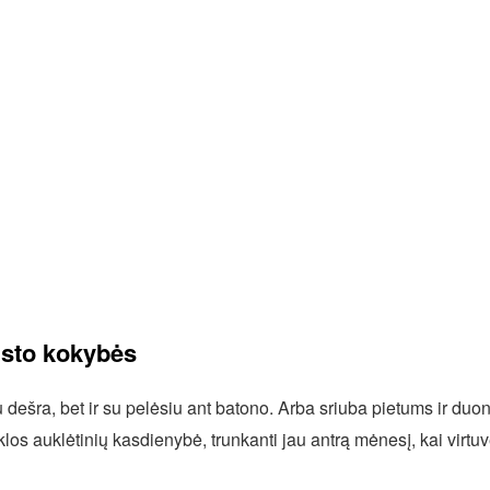
isto kokybės
 dešra, bet ir su pelėsiu ant batono. Arba sriuba pietums ir duon
os auklėtinių kasdienybė, trunkanti jau antrą mėnesį, kai virtu