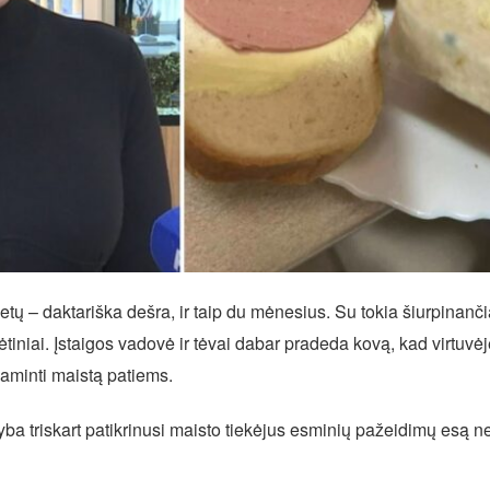
letų – daktariška dešra, ir taip du mėnesius. Su tokia šiurpinan
iniai. Įstaigos vadovė ir tėvai dabar pradeda kovą, kad virtuvėje
gaminti maistą patiems.
nyba triskart patikrinusi maisto tiekėjus esminių pažeidimų esą n