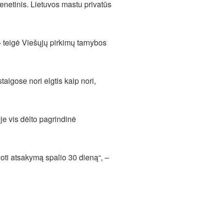
ienetinis. Lietuvos mastu privatūs
 teigė Viešųjų pirkimų tarnybos
aigose nori elgtis kaip nori,
oje vis dėlto pagrindinė
uoti atsakymą spalio 30 dieną“, –