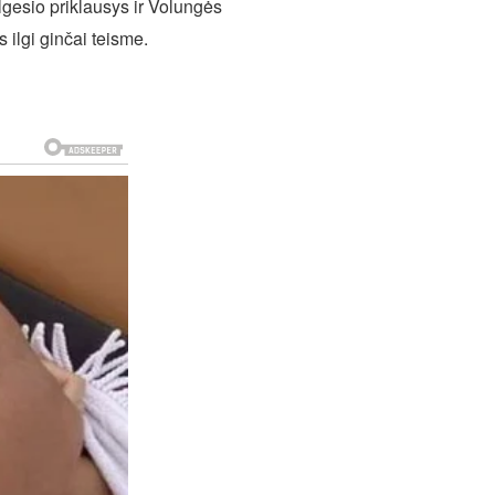
lgesio priklausys ir Volungės
 ilgi ginčai teisme.