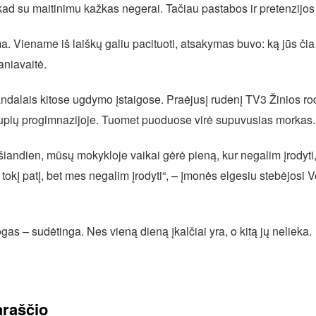
kad su maitinimu kažkas negerai. Tačiau pastabos ir pretenzijos
. Viename iš laiškų galiu pacituoti, atsakymas buvo: ką jūs čia 
aniavaitė.
ndalais kitose ugdymo įstaigose. Praėjusį rudenį TV3 Žinios r
pių progimnazijoje. Tuomet puoduose virė supuvusias morkas.
andien, mūsų mokykloje vaikai gėrė pieną, kur negalim įrodyti,
 tokį patį, bet mes negalim įrodyti“, – įmonės elgesiu stebėjosi
ogas – sudėtinga. Nes vieną dieną įkalčiai yra, o kitą jų nelieka.
araščio