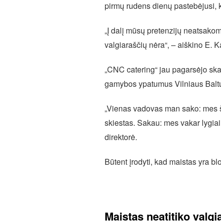
pirmų rudens dienų pastebėjusi, 
„Į dalį mūsų pretenzijų neatsakoma
valgiaraščių nėra“, – aiškino E. K
„CNC catering“ jau pagarsėjo ska
gamybos ypatumus Vilniaus Baltu
„Vienas vadovas man sako: mes ši
skiestas. Sakau: mes vakar lygiai
direktorė.
Būtent įrodyti, kad maistas yra bl
Maistas neatitiko valgi