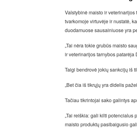
Valstybinė maisto ir veterinarijos
tvarkomoje virtuvėje ir nustatė, 
duodamuose sausainiuose yra pe
„Tai nėra tokie grubūs maisto sau
ir veterinarijos tarnybos patarėja
Taigi bendrovė jokių sankcijų iš t
„Bet čia iš tikrųjų yra didelis paž
Tačiau tikrintojai sako galintys ap
„Tai reiškia: gali kilti potencialus
maisto produktų pasibaigusio galio