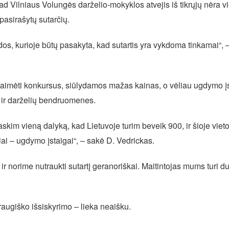
kad Vilniaus Volungės darželio-mokyklos atvejis iš tikrųjų nėra v
 pasirašytų sutarčių.
s, kurioje būtų pasakyta, kad sutartis yra vykdoma tinkamai“, –
 laimėti konkursus, siūlydamos mažas kainas, o vėliau ugdymo įst
ų ir darželių bendruomenes.
raskim vieną dalyką, kad Lietuvoje turim beveik 900, ir šioje viet
liai – ugdymo įstaigai“, – sakė D. Vedrickas.
r norime nutraukti sutartį geranoriškai. Maitintojas mums turi d
augiško išsiskyrimo – lieka neaišku.