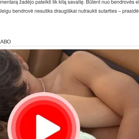
entarą žadėjo pateikti tik kitą savaitę. Būtent nuo bendrovės e
eigu bendrovė nesutiks draugiškai nutraukti sutarties – prasidės