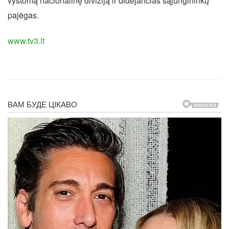
vystomą nacionalinę diviziją ir didėjančias sąjungininkų
pajėgas.
www.tv3.lt