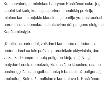
Konservatorių pirmininkas Laurynas Kasčiūnas sako, jog
stebint kai kurių koalicijos partnerių neaiškią poziciją
minimo karinio objekto klausimu, jo partija yra pasiruošusi
paremti socialdemokratus balsavime dėl poligono steigimo
Kapčiamiestyje.
„Koalicijos partneriai, veikdami kartu arba derindami, ar
nederindami su tais pačiais prorusiškais aktyvistais, daro
viską, kad kompromituotų poligono idėją. (…) Netgi
matydami socialdemokratų klaidas šiuo klausimu, esame
pasirengę ištiesti pagalbos ranką ir balsuoti už poligoną“, –
trečiadienį Seime žurnalistams komentavo L. Kasčiūnas.