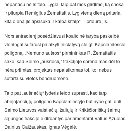
nepanašu nė iš tolo. Lygiai taip pat mes girdime, ką šneka
ir pliurpia Remigijus Žemaitaitis. Lyg vieną dieną pritaria,
kitą dieną jis apsisuka ir kalba kitaip“, – pridūrė jis.
Nors antradienį posėdžiavusi koalicinė taryba paskelbė
vieningai sutarusi palaikyti iniciatyvą steigti Kapčiamiesčio
poligoną, „Nemuno aušros“ pirmininkas R. Žemaitaitis
sako, kad Seimo „aušriečių“ frakcijoje sprendimas dėl to
nėra priimtas, projektas nepalaikomas tol, kol nebus
sutarta su vietos bendruomene.
Taip pat „aušriečių“ lyderis leido suprasti, kad tarp
abejojančiųjų poligono Kapčiamiestyje būtinybe gali būti
Seimo Lietuvos valstiečių, žaliųjų ir Krikščioniškų šeimų
sąjungos frakcijoje dirbantys parlamentarai Valius Ąžuolas,
Dainius Gaižauskas, Ignas Vėgėlė.