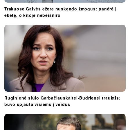
Trakuose Galvės ežere nuskendo žmogus: panėrė į
eketę, o kitoje nebeišniro
Ruginienė siūlo Garbačiauskaitei-Budrienei trauktis:
buvo spjauta visiems į veidus