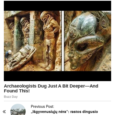
P
Previous Post:
„Išgyvenusiųjų nėra“: rastos dingusio
o