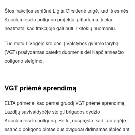
Šios frakcijos seniūnė Ligita Girskienė teigė, kad iš esmės
Kapčiamiesčio poligono projektui pritariama, tačiau
neatmetė, kad frakcijoje gali būti ir kitokių nuomonių.
Tuo metu I. Vėgėlė kreipėsi į Valstybės gynimo tarybą
(VGT) prašydamas pateikti duomenis dėl Kapčiamiesčio
poligono steigimo.
VGT priėmė sprendimą
ELTA primena, kad pernai gruodį VGT priėmė sprendimą
Lazdijų savivaldybėje steigti brigados dydžio
Kapčiamiesčio poligoną. Be to, nuspręsta, kad Tauragėje
esančio poligono plotas bus dvigubai didinamas išplečiant