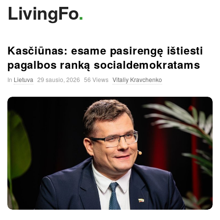
LivingFo
.
Kasčiūnas: esame pasirengę ištiesti
pagalbos ranką socialdemokratams
In
Lietuva
29 sausio, 2026
56 Views
Vitaliy Kravchenko