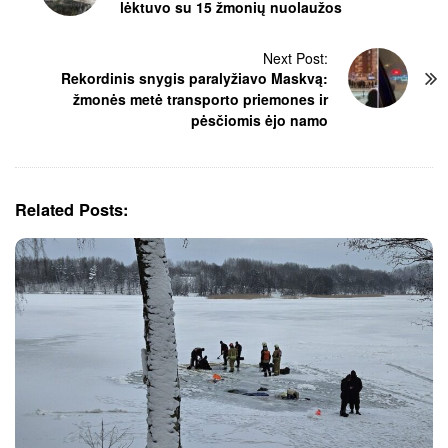
lėktuvo su 15 žmonių nuolaužos
s
t
N
Next Post:
Rekordinis snygis paralyžiavo Maskvą:
a
žmonės metė transporto priemones ir
v
pėsčiomis ėjo namo
i
g
a
t
Related Posts:
i
o
n