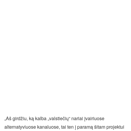
„Aš girdžiu, ką kalba „valstiečių“ nariai įvairiuose
alternatyviuose kanaluose, tai ten į paramą šitam projektui