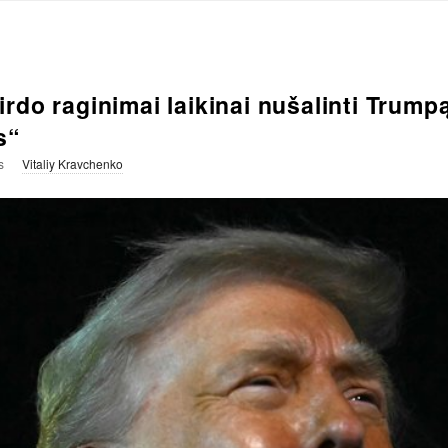
do raginimai laikinai nušalinti Trumpą
s“
s
Vitaliy Kravchenko