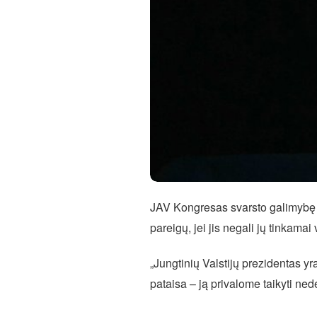
JAV Kongresas svarsto galimybę pa
pareigų, jei jis negali jų tinkam
„Jungtinių Valstijų prezidentas yr
pataisa – ją privalome taikyti nede