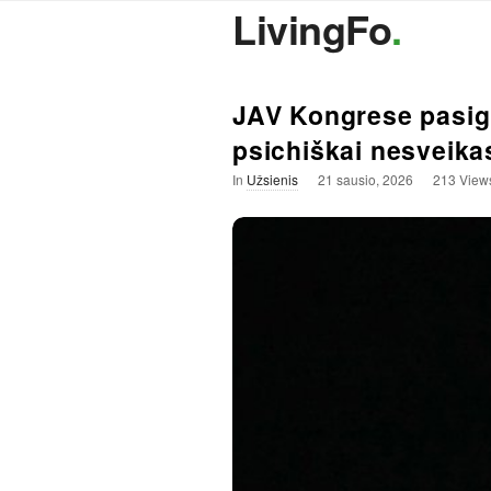
LivingFo
.
JAV Kongrese pasigir
psichiškai nesveika
In
Užsienis
21 sausio, 2026
213 View