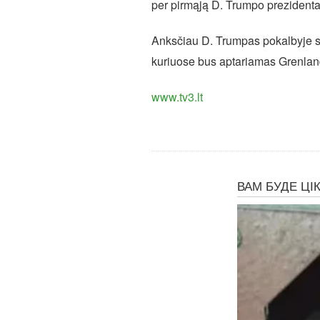
per pirmąją D. Trumpo prezident
Anksčiau D. Trumpas pokalbyje su
kuriuose bus aptariamas Grenlan
www.tv3.lt