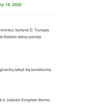
ry 19, 2026
rmininkui, kuriame D. Trumpas
ta Nobelio taikos premija.
nančių taikyti šią konstitucinę
 6 d. įvykusio Kongreso šturmo,