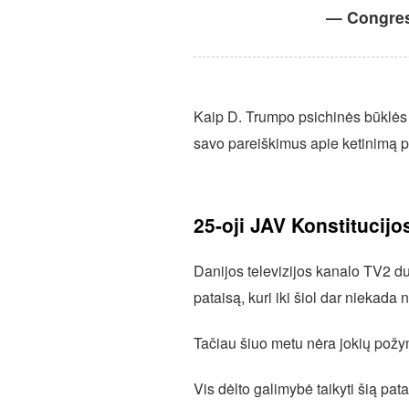
— Congres
Kaip D. Trumpo psichinės būklės 
savo pareiškimus apie ketinimą pe
25-oji JAV Konstitucij
Danijos televizijos kanalo TV2 du
pataisą, kuri iki šiol dar niekad
Tačiau šiuo metu nėra jokių požy
Vis dėlto galimybė taikyti šią pa