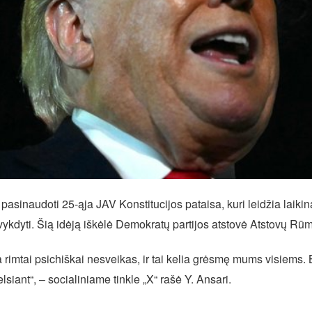
sinaudoti 25-ąja JAV Konstitucijos pataisa, kuri leidžia laikin
ai vykdyti. Šią idėją iškėlė Demokratų partijos atstovė Atstovų 
a rimtai psichiškai nesveikas, ir tai kelia grėsmę mums visiems. 
lsiant“, – socialiniame tinkle „X“ rašė Y. Ansari.