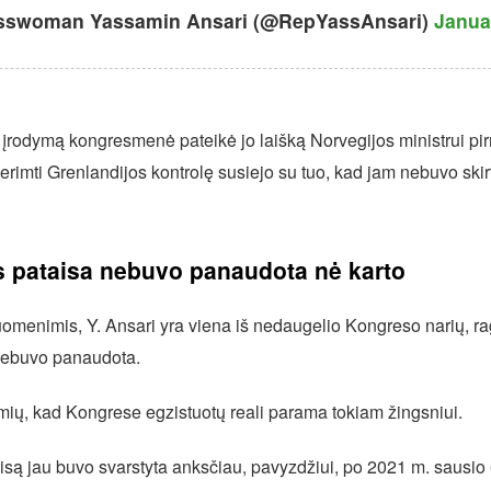
swoman Yassamin Ansari (@RepYassAnsari)
Janua
įrodymą kongresmenė pateikė jo laišką Norvegijos ministrui pi
rimti Grenlandijos kontrolę susiejo su tuo, kad jam nebuvo skir
os pataisa nebuvo panaudota nė karto
omenimis, Y. Ansari yra viena iš nedaugelio Kongreso narių, ragi
a nebuvo panaudota.
mių, kad Kongrese egzistuotų reali parama tokiam žingsniui.
taisą jau buvo svarstyta anksčiau, pavyzdžiui, po 2021 m. sausio