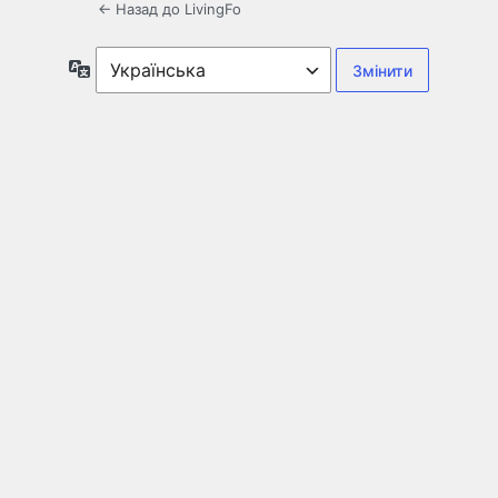
← Назад до LivingFo
Мова