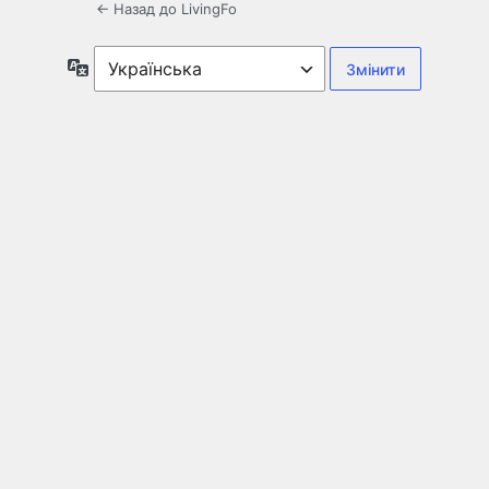
← Назад до LivingFo
Мова