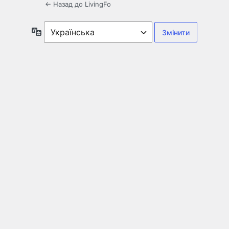
← Назад до LivingFo
Мова