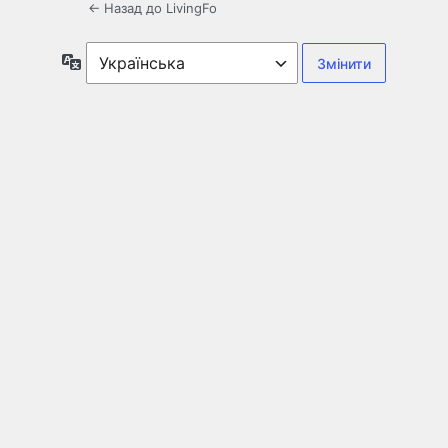
← Назад до LivingFo
Мова