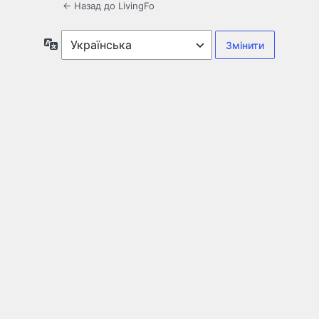
← Назад до LivingFo
Мова