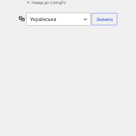
← Назад до LivingFo
Мова