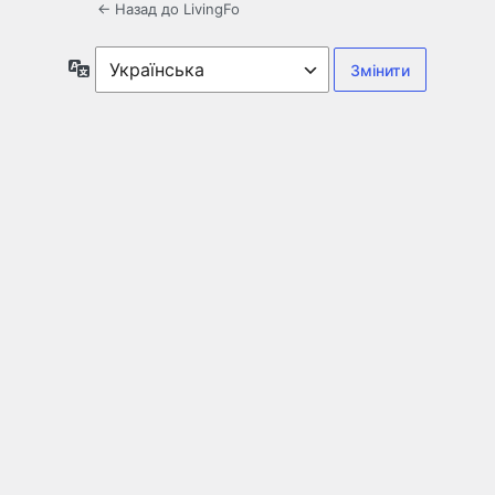
← Назад до LivingFo
Мова