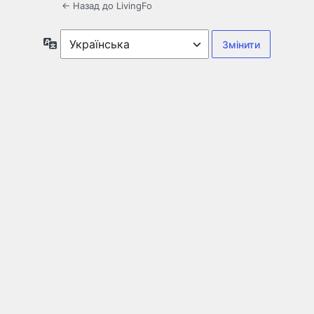
← Назад до LivingFo
Мова