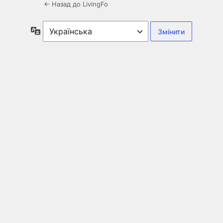
← Назад до LivingFo
Мова