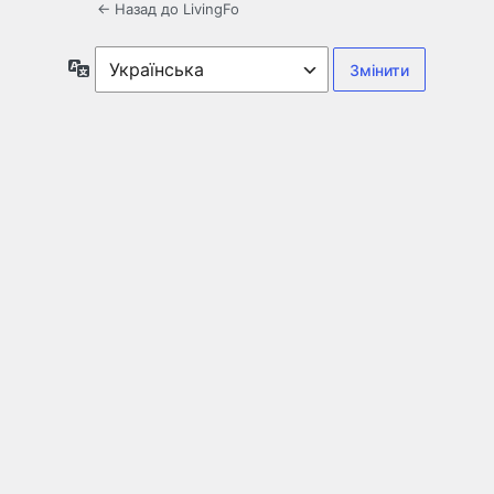
← Назад до LivingFo
Мова