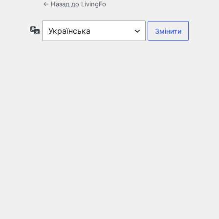
← Назад до LivingFo
Мова