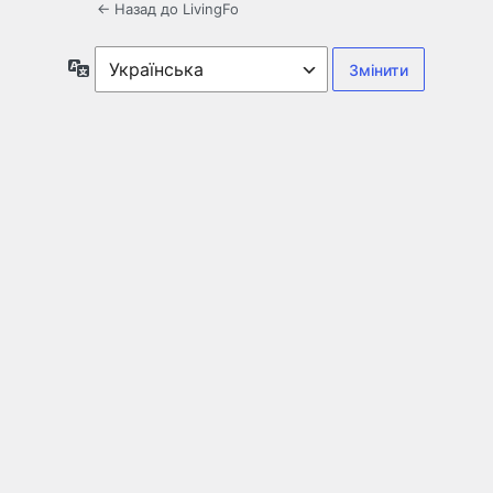
← Назад до LivingFo
Мова