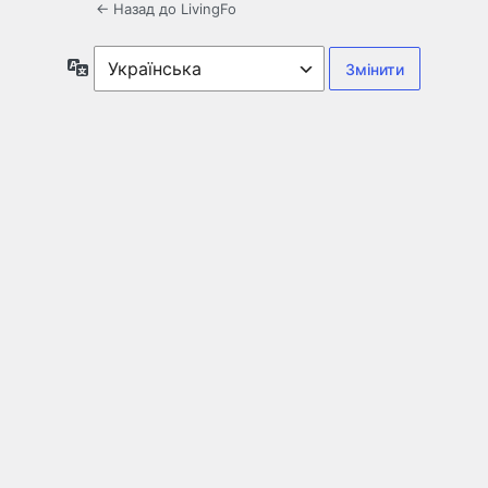
← Назад до LivingFo
Мова