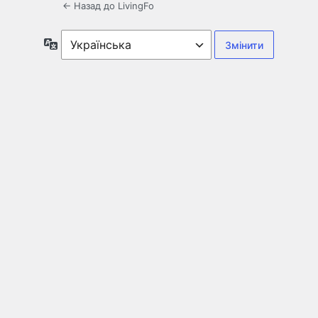
← Назад до LivingFo
Мова