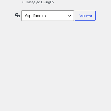
← Назад до LivingFo
Мова